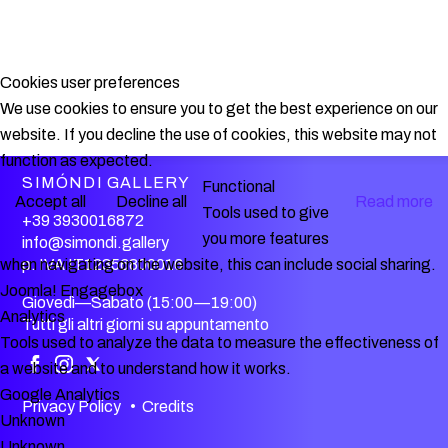
Cookies user preferences
We use cookies to ensure you to get the best experience on our
website. If you decline the use of cookies, this website may not
function as expected.
SIMÓNDI GALLERY
Functional
Accept all
Decline all
Read more
Tools used to give
+39 3930016872
you more features
info@simondi.gallery
when navigating on the website, this can include social sharing.
p. IVA IT12356800016
Joomla! Engagebox
Giovedì—Sabato (15:00—19:00)
Analytics
Tutti gli altri giorni su appuntamento
Tools used to analyze the data to measure the effectiveness of
a website and to understand how it works.
Google Analytics
Privacy Policy
•
Credits
Unknown
Unknown