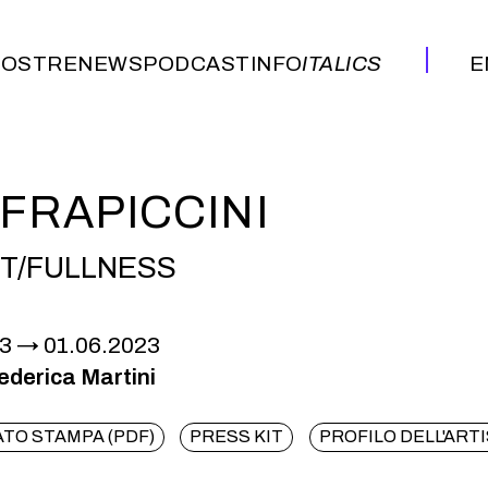
OSTRE
NEWS
PODCAST
INFO
ITALICS
E
OSTRE
NEWS
PODCAST
INFO
ITALICS
E
 FRAPICCINI
T/FULLNESS
23
01.06.2023
ederica Martini
TO STAMPA (PDF)
PRESS KIT
PROFILO DELL'ART