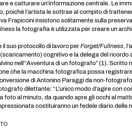
re e catturare un’informazione centrale. Le imm
 poiché l’artista le sottrae al compito di trattene
Eva Frapiccini insistono solitamente sulla preserva
llness
la fotografia è utilizzata per creare un arc
 il suo protocollo di lavoro per
Forget/Fullness
, l
(scaricamento) cognitivo e la delega del ricordo 
lvino nell’“Avventura di un fotografo” (1). Scritto 
sione che la macchina fotografica possa registrare 
onversione di Antonino Paraggi da non-fotografo di
otografo dilettante: “L’unico modo d’agire con co
 foto al minuto, da quando apre gli occhi al mattin
impressionata costituiranno un fedele diario delle 
TTO