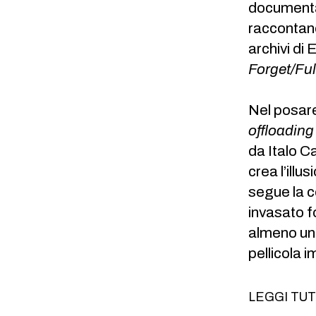
documenta
raccontano,
archivi di 
Forget/Fu
Nel posare
offloading
da Italo Ca
crea l’illu
segue la c
invasato f
almeno una
pellicola 
LEGGI TU