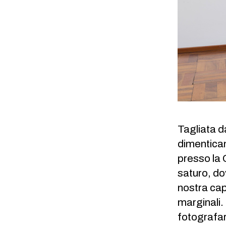
Tagliata d
dimentican
presso la 
saturo, dov
nostra cap
marginali.
fotografare