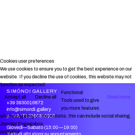
Cookies user preferences
We use cookies to ensure you to get the best experience on our
website. If you decline the use of cookies, this website may not
function as expected.
SIMÓNDI GALLERY
Functional
Accept all
Decline all
Read more
Tools used to give
+39 3930016872
you more features
info@simondi.gallery
when navigating on the website, this can include social sharing.
p. IVA IT12356800016
Joomla! Engagebox
Giovedì—Sabato (15:00—19:00)
Analytics
Tutti gli altri giorni su appuntamento