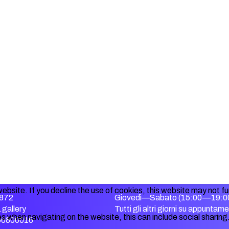
ebsite. If you decline the use of cookies, this website may not f
872
Giovedì—Sabato (15:00—19:0
gallery
Tutti gli altri giorni su appuntam
s when navigating on the website, this can include social sharing
356800016