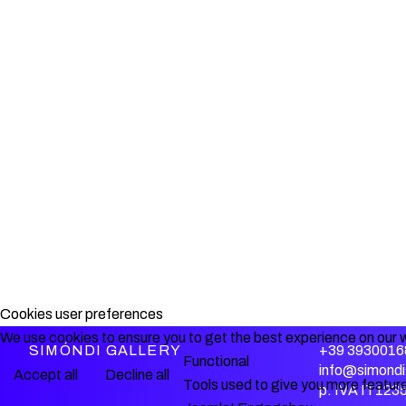
Cookies user preferences
We use cookies to ensure you to get the best experience on our w
SIMÓNDI GALLERY
+39 3930016
Functional
info@simondi.
Accept all
Decline all
Tools used to give you more feature
p. IVA IT12