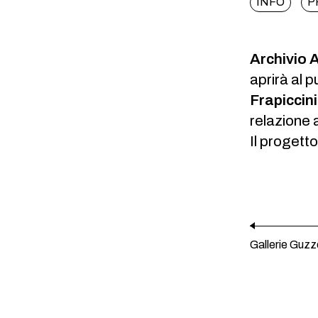
INFO
P
Archivio 
aprirà al 
Frapiccin
relazione a
Il proget
Gallerie Guzz