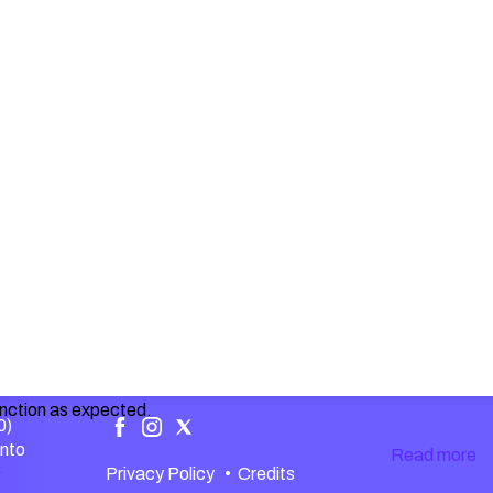
unction as expected.
0)
ento
Read more
.
Privacy Policy
•
Credits