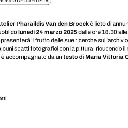
ROFILO DELL'ARTISTA
Atelier Pharaildis Van den Broeck
è lieto di annu
pubblico
lunedì 24 marzo 2025
dalle ore 18.30 alle
i
presenterà il frutto delle sue ricerche sull’archiv
lcuni scatti fotografici con la pittura, ricucendo 
to è accompagnato da un
testo di Maria Vittoria
etti