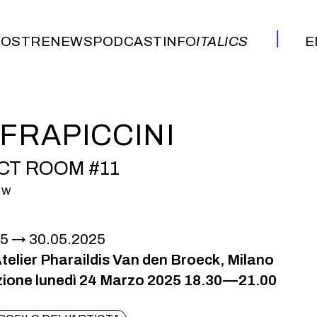
OSTRE
NEWS
PODCAST
INFO
ITALICS
E
OSTRE
NEWS
PODCAST
INFO
ITALICS
E
 FRAPICCINI
CT ROOM #11
OW
25
30.05.2025
Atelier Pharaildis Van den Broeck, Milano
ione lunedì 24 Marzo 2025 18.30—21.00