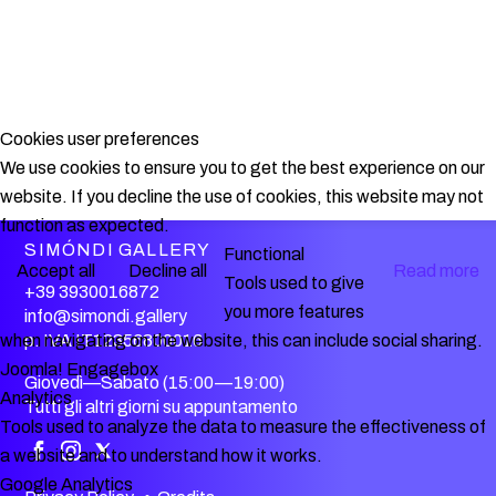
Cookies user preferences
We use cookies to ensure you to get the best experience on our
website. If you decline the use of cookies, this website may not
function as expected.
SIMÓNDI GALLERY
Functional
Accept all
Decline all
Read more
Tools used to give
+39 3930016872
you more features
info@simondi.gallery
when navigating on the website, this can include social sharing.
p. IVA IT12356800016
Joomla! Engagebox
Giovedì—Sabato (15:00—19:00)
Analytics
Tutti gli altri giorni su appuntamento
Tools used to analyze the data to measure the effectiveness of
a website and to understand how it works.
Google Analytics