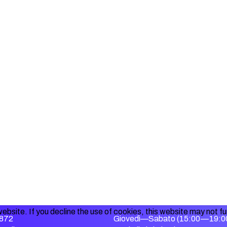
ebsite. If you decline the use of cookies, this website may not f
872
Giovedì—Sabato (15:00—19:0