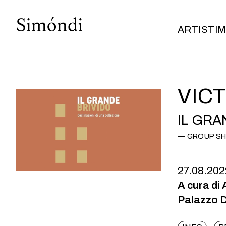
ARTISTI
M
ARTISTI
M
VIC
IL GRA
GROUP S
27.08.202
A cura di
Palazzo D