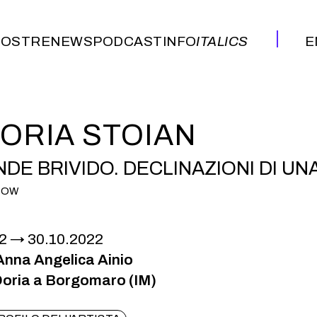
OSTRE
NEWS
PODCAST
INFO
ITALICS
E
OSTRE
NEWS
PODCAST
INFO
ITALICS
E
TORIA STOIAN
NDE BRIVIDO. DECLINAZIONI DI U
HOW
2
30.10.2022
 Anna Angelica Ainio
oria a Borgomaro (IM)