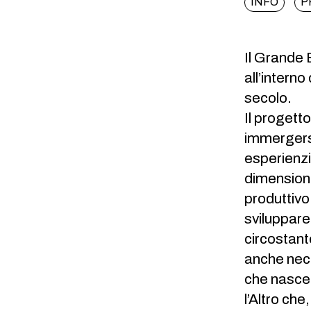
INFO
P
Il Grande 
all’intern
secolo.
Il progetto
immergersi
esperienzia
dimensioni
produttivo
sviluppare
circostant
anche nece
che nasce 
l’Altro che