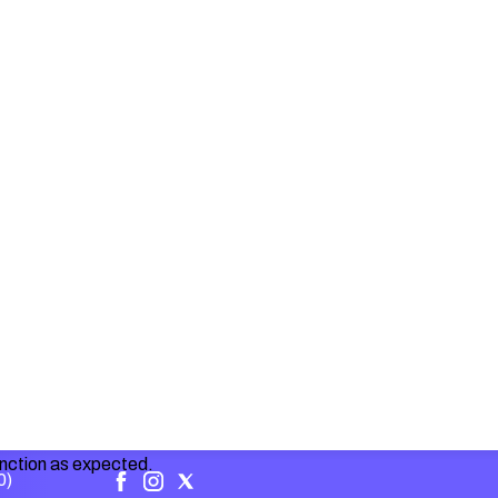
unction as expected.
0)